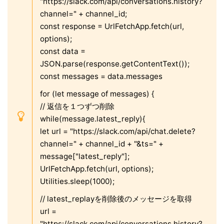
"https://slack.com/api/conversations.history?
channel=" + channel_id;
const response = UrlFetchApp.fetch(url,
options);
const data =
JSON.parse(response.getContentText());
const messages = data.messages
for (let message of messages) {
// 返信を１つずつ削除
while(message.latest_reply){
let url = "https://slack.com/api/chat.delete?
channel=" + channel_id + "&ts=" +
message["latest_reply"];
UrlFetchApp.fetch(url, options);
Utilities.sleep(1000);
// latest_replayを削除後のメッセージを取得
url =
"https://slack.com/api/conversations.history?