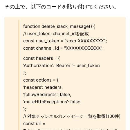
その上で、以下のコードを貼り付けてください。
function delete_slack_message() {
// user_token, channel_idを記載
const user_token = "xoxp-XXXXXXXXX";
const channel_id = "XXXXXXXXXXXX";
const headers = {
'Authorization': 'Bearer '+ user_token
};
const options = {
'headers': headers,
'followRedirects': false,
'muteHttpExceptions': false
};
// 対象チャンネルのメッセージ一覧を取得(100件)
const url =