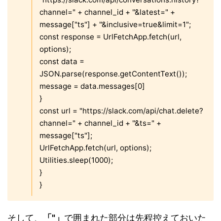
channel=" + channel_id + "&latest=" +
message["ts"] + "&inclusive=true&limit=1";
const response = UrlFetchApp.fetch(url,
options);
const data =
JSON.parse(response.getContentText());
message = data.messages[0]
}
const url = "https://slack.com/api/chat.delete?
channel=" + channel_id + "&ts=" +
message["ts"];
UrlFetchApp.fetch(url, options);
Utilities.sleep(1000);
}
}
そして、
「"」
で囲まれた部分は先程控えておいた