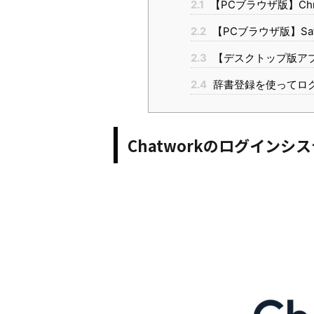
2.1
【PCブラウザ版】Ch
2.2
【PCブラウザ版】Saf
2.3
【デスクトップ版ア
2.4
辞書登録を使ってロ
Chatworkのログインシ