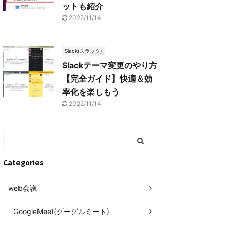
ットも紹介
2022/11/14
Slack(スラック)
Slackテーマ変更のやり方
【完全ガイド】快適＆効
率化を楽しもう
2022/11/14
Categories
web会議
GoogleMeet(グーグルミート)